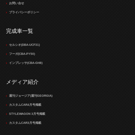
お問い合せ
プライバシーポリシー
完成車一覧
セルシオ(DBA-UCF31)
フーガ(CBA-PY50)
インプレッサ(CBA-GH8)
メディア紹介
週刊ジョージア(週刊GEORGIA)
カスタムCAR4月号掲載
STYLEWAGON 3月号掲載
カスタムCAR3月号掲載