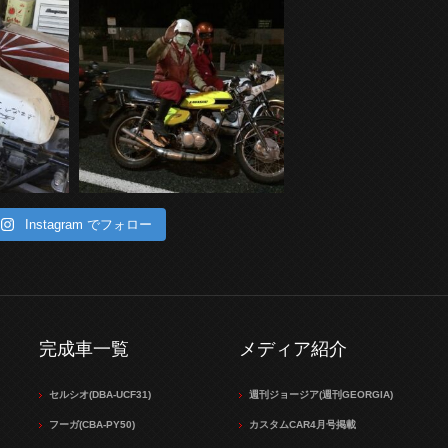
Instagram でフォロー
完成車一覧
メディア紹介
セルシオ(DBA-UCF31)
週刊ジョージア(週刊GEORGIA)
フーガ(CBA-PY50)
カスタムCAR4月号掲載