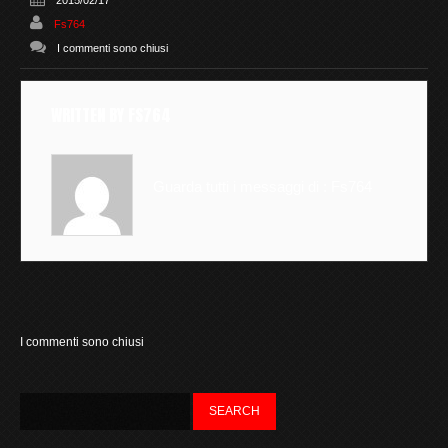
2015/02/17
Fs764
I commenti sono chiusi
WRITTEN BY
FS764
Guarda tutti i messaggi di :
Fs764
I commenti sono chiusi