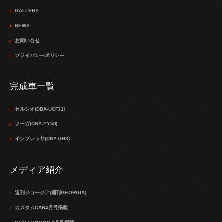
GALLERY
NEWS
お問い合せ
プライバシーポリシー
完成車一覧
セルシオ(DBA-UCF31)
フーガ(CBA-PY50)
インプレッサ(CBA-GH8)
メディア紹介
週刊ジョージア(週刊GEORGIA)
カスタムCAR4月号掲載