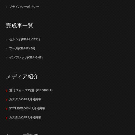
プライバシーポリシー
完成車一覧
セルシオ(DBA-UCF31)
フーガ(CBA-PY50)
インプレッサ(CBA-GH8)
メディア紹介
週刊ジョージア(週刊GEORGIA)
カスタムCAR4月号掲載
STYLEWAGON 3月号掲載
カスタムCAR3月号掲載