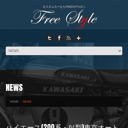
カスタムカーならFREESTYLEへ
NEWS
HOME
NEWS
ハイエース(200系・Ⅳ型)東京オート