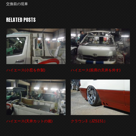
交換前の現車
RELATED POSTS
ハイエース(小窓を作製)
ハイエース(前席の天井を外す)
ハイエース(天井カットの後)
クラウン3（JZS151）