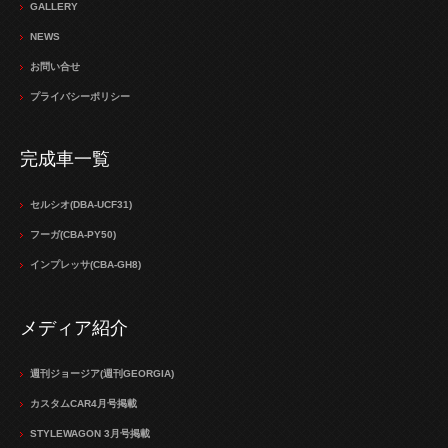
GALLERY
NEWS
お問い合せ
プライバシーポリシー
完成車一覧
セルシオ(DBA-UCF31)
フーガ(CBA-PY50)
インプレッサ(CBA-GH8)
メディア紹介
週刊ジョージア(週刊GEORGIA)
カスタムCAR4月号掲載
STYLEWAGON 3月号掲載