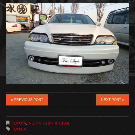
« PREVIOUS POST
NEXT POST »
TOYOTA
,
チェイサー(ＧＦＧＸ100)
TOYOTA