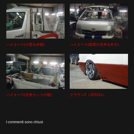
ハイエース(小窓を作製)
ハイエース(前席の天井を外す)
ハイエース(天井カットの後)
クラウン3（JZS151）
I commenti sono chiusi