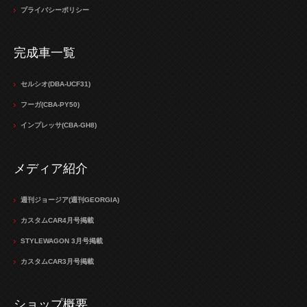
プライバシーポリシー
完成車一覧
セルシオ(DBA-UCF31)
フーガ(CBA-PY50)
インプレッサ(CBA-GH8)
メディア紹介
週刊ジョージア(週刊GEORGIA)
カスタムCAR4月号掲載
STYLEWAGON 3月号掲載
カスタムCAR3月号掲載
ショップ概要