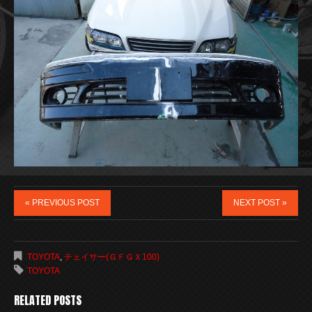
« PREVIOUS POST
NEXT POST »
TOYOTA
,
チェイサー(ＧＦＧＸ100)
TOYOTA
RELATED POSTS