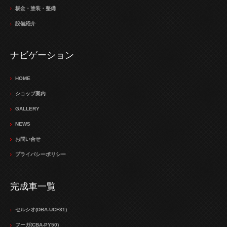
板金・塗装・整備
設備紹介
ナビゲーション
HOME
ショップ案内
GALLERY
NEWS
お問い合せ
プライバシーポリシー
完成車一覧
セルシオ(DBA-UCF31)
フーガ(CBA-PY50)