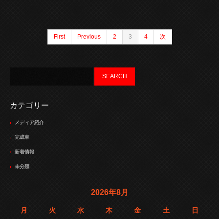
First
Previous
2
3
4
次
カテゴリー
メディア紹介
完成車
新着情報
未分類
2026年8月
月
火
水
木
金
土
日