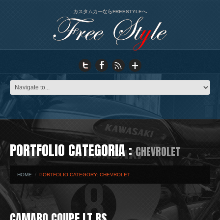
カスタムカーならFREESTYLEへ
PORTFOLIO CATEGORIA :
CHEVROLET
HOME
PORTFOLIO CATEGORY: CHEVROLET
CAMARO COUPE LT RS