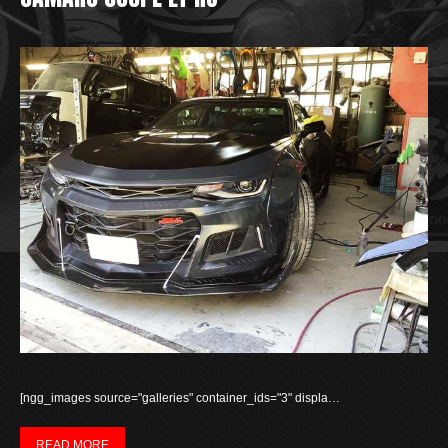
[ngg_images source="galleries" container_ids="3" displa…
READ MORE