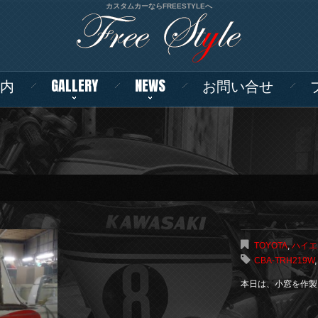
カスタムカーならFREESTYLEへ
内
GALLERY
NEWS
お問い合せ
TOYOTA
,
ハイエー
CBA-TRH219W
本日は、小窓を作製