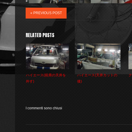
« PREVIOUS POST
RELATED POSTS
ハイエース(前席の天井を
ハイエース(天井カットの
ク
外す)
後)
I commenti sono chiusi