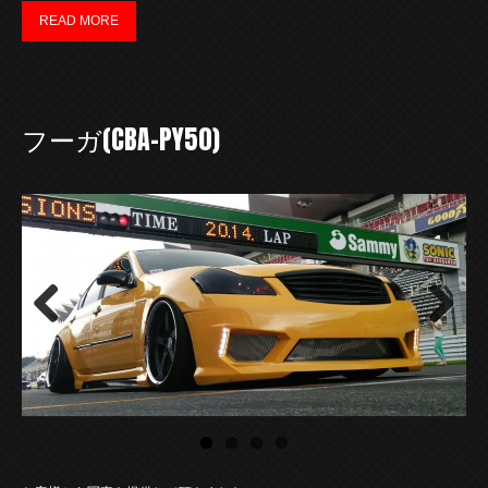
READ MORE
フーガ(CBA-PY50)
Previous
Next